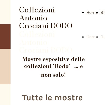
Collezioni
Home
Bi
Antonio
Crociani DODO
Collezioni
Home
Bi
Antonio
Crociani DODO
Mostre espositive delle
collezioni 'Dodo' ... e
non solo!
Tutte le mostre